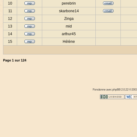
10
perebrin
11
skarbone14
12
Zinga
13
mid
14
arthur45
15
Hélène
Page
1
sur
124
Fonctionne avec
phpBB
2.0.22 © 2001