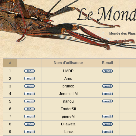
Monde des Phas
#
Nom d'utilisateur
E-mail
1
LMDP.
2
Arno
3
brunob
4
Jérome LM
5
nanou
6
TraderStf
7
pierreM
8
Dilawata
9
franck