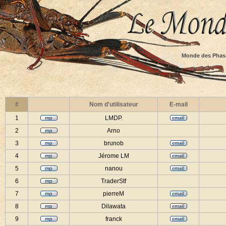
Monde des Phas
#
Nom d'utilisateur
E-mail
1
LMDP.
2
Arno
3
brunob
4
Jérome LM
5
nanou
6
TraderStf
7
pierreM
8
Dilawata
9
franck