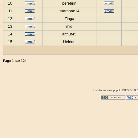
10
perebrin
11
skarbone14
12
Zinga
13
mid
14
arthur45
15
Hélène
Page
1
sur
124
Fonctionne avec
phpBB
2.0.22 © 2001