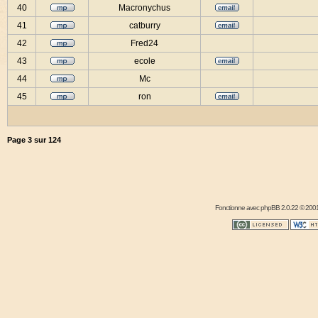
40
Macronychus
41
catburry
42
Fred24
43
ecole
44
Mc
45
ron
Page
3
sur
124
Fonctionne avec
phpBB
2.0.22 © 2001