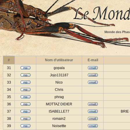
Monde des Phas
#
Nom d'utilisateur
E-mail
31
gopala
32
Jojo131187
33
Nico
34
Chris
35
phrag
36
MOTTAZ DIDIER
37
ISABELLE77
BRIE
38
romain2
39
Noisettte