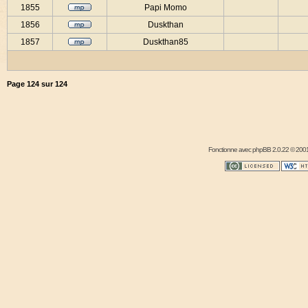
1855
Papi Momo
1856
Duskthan
1857
Duskthan85
Page
124
sur
124
Fonctionne avec
phpBB
2.0.22 © 2001