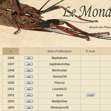
Monde des Phas
#
Nom d'utilisateur
E-mail
1846
Baptisteviro
1847
baptisteviroflay
1848
Mechoulan
1849
Samuel34
1850
Fisicosi
1851
Loumée22
1852
qoce
1853
MartijnOver
1854
Oliviergros38