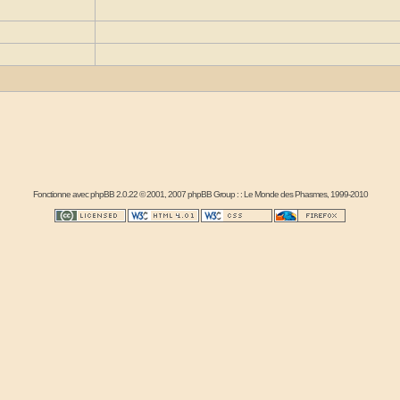
Fonctionne avec
phpBB
2.0.22 © 2001, 2007 phpBB Group : :
Le Monde des Phasmes
, 1999-2010