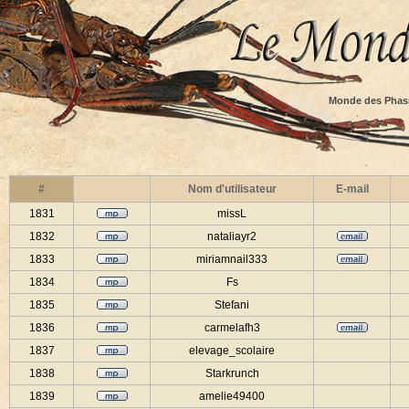
Monde des Phas
#
Nom d'utilisateur
E-mail
1831
missL
1832
nataliayr2
1833
miriamnail333
1834
Fs
1835
Stefani
1836
carmelafh3
1837
elevage_scolaire
1838
Starkrunch
1839
amelie49400