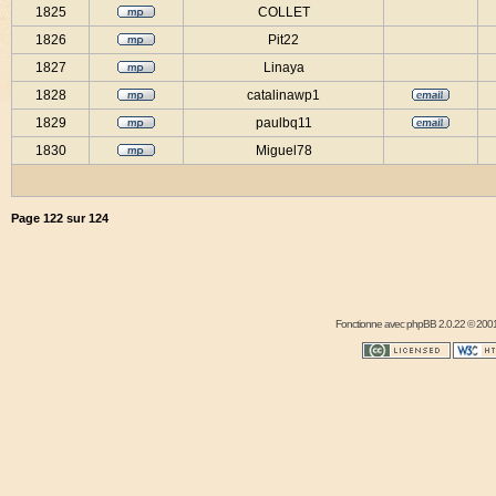
1825
COLLET
1826
Pit22
1827
Linaya
1828
catalinawp1
1829
paulbq11
1830
Miguel78
Page
122
sur
124
Fonctionne avec
phpBB
2.0.22 © 2001