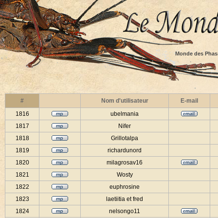
Monde des Phas
#
Nom d'utilisateur
E-mail
1816
ubelmania
1817
Nifer
1818
Grillotalpa
1819
richardunord
1820
milagrosav16
1821
Wosty
1822
euphrosine
1823
laetiitia et fred
1824
nelsongo11