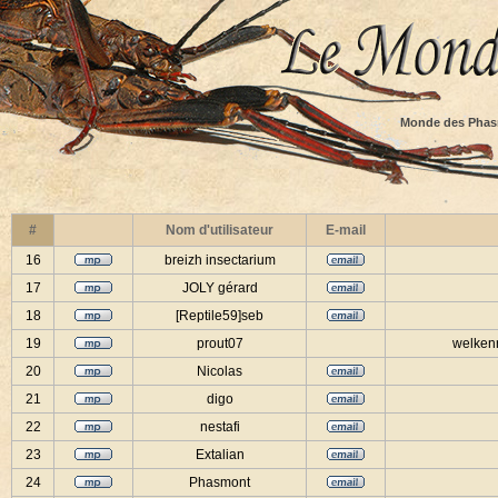
Monde des Phas
#
Nom d'utilisateur
E-mail
16
breizh insectarium
17
JOLY gérard
18
[Reptile59]seb
19
prout07
welkenr
20
Nicolas
21
digo
22
nestafi
23
Extalian
24
Phasmont