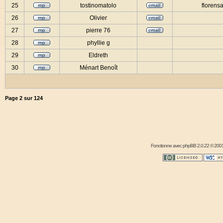
25
tostinomatolo
florensa
26
Olivier
27
pierre 76
28
phyllie g
29
Eldreth
30
Ménart Benoît
Page
2
sur
124
Fonctionne avec
phpBB
2.0.22 © 2001