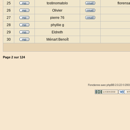
25
tostinomatolo
florensa
26
Olivier
27
pierre 76
28
phyllie g
29
Eldreth
30
Ménart Benoît
Page
2
sur
124
Fonctionne avec
phpBB
2.0.22 © 2001