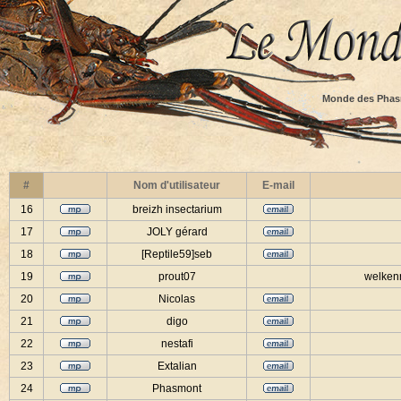
Monde des Phas
#
Nom d'utilisateur
E-mail
16
breizh insectarium
17
JOLY gérard
18
[Reptile59]seb
19
prout07
welkenr
20
Nicolas
21
digo
22
nestafi
23
Extalian
24
Phasmont