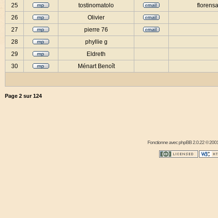
25
tostinomatolo
florensa
26
Olivier
27
pierre 76
28
phyllie g
29
Eldreth
30
Ménart Benoît
Page
2
sur
124
Fonctionne avec
phpBB
2.0.22 © 2001