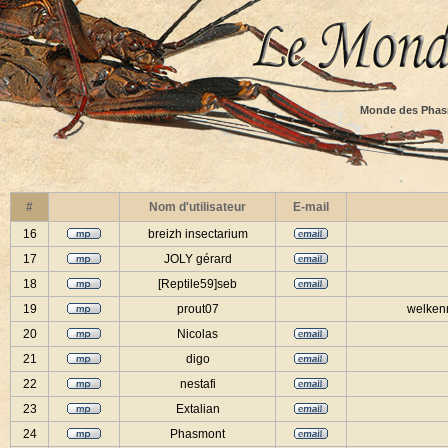
Monde des Phas
#
Nom d'utilisateur
E-mail
16
breizh insectarium
17
JOLY gérard
18
[Reptile59]seb
19
prout07
welkenr
20
Nicolas
21
digo
22
nestafi
23
Extalian
24
Phasmont