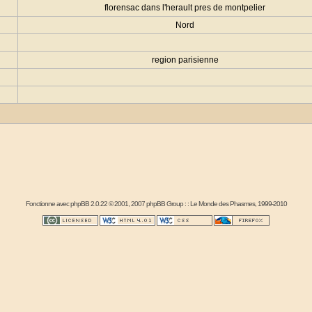
florensac dans l'herault pres de montpelier
Nord
region parisienne
Fonctionne avec
phpBB
2.0.22 © 2001, 2007 phpBB Group : :
Le Monde des Phasmes
, 1999-2010