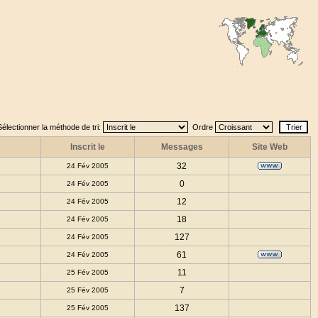
Sélectionner la méthode de tri:
Ordre
Inscrit le
Messages
Site Web
32
24 Fév 2005
0
24 Fév 2005
12
24 Fév 2005
18
24 Fév 2005
127
24 Fév 2005
61
24 Fév 2005
11
25 Fév 2005
7
25 Fév 2005
137
25 Fév 2005