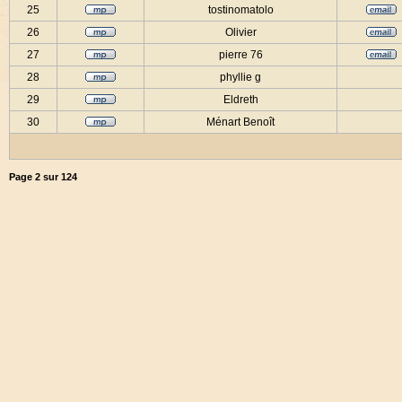
25
tostinomatolo
26
Olivier
27
pierre 76
28
phyllie g
29
Eldreth
30
Ménart Benoît
Page
2
sur
124