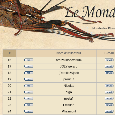
Monde des Phas
#
Nom d'utilisateur
E-mail
16
breizh insectarium
17
JOLY gérard
18
[Reptile59]seb
19
prout07
20
Nicolas
21
digo
22
nestafi
23
Extalian
24
Phasmont