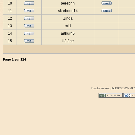
10
perebrin
11
skarbone14
12
Zinga
13
mid
14
arthur45
15
Hélène
Page
1
sur
124
Fonctionne avec
phpBB
2.0.22 © 2001