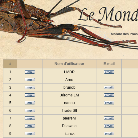
Monde des Phas
#
Nom d'utilisateur
E-mail
1
LMDP.
2
Arno
3
brunob
4
Jérome LM
5
nanou
6
TraderStf
7
pierreM
8
Dilawata
9
franck