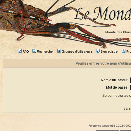
Monde des Phas
FAQ
Rechercher
Groupes d'utilisateurs
S'enregistrer
Prof
Veuillez entrer votre nom d'utili
Nom d'utilisateur:
Mot de passe:
Se connecter aut
J'ai 
Fonctionne avec
phpBB
2.0.22 © 2001