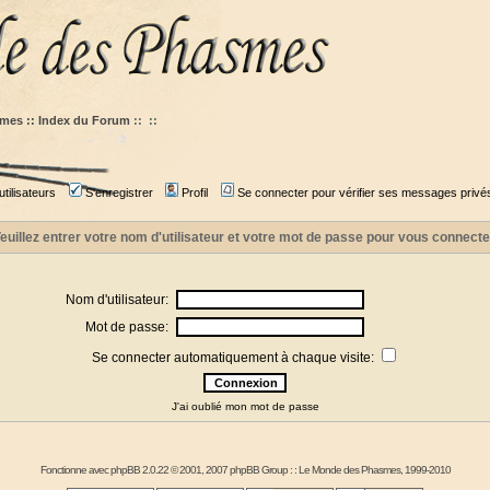
mes :: Index du Forum
::
::
tilisateurs
S'enregistrer
Profil
Se connecter pour vérifier ses messages privé
euillez entrer votre nom d'utilisateur et votre mot de passe pour vous connecte
Nom d'utilisateur:
Mot de passe:
Se connecter automatiquement à chaque visite:
J'ai oublié mon mot de passe
Fonctionne avec
phpBB
2.0.22 © 2001, 2007 phpBB Group : :
Le Monde des Phasmes
, 1999-2010