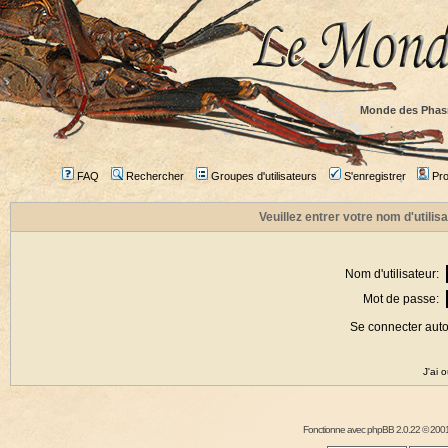
Monde des Phas
FAQ
Rechercher
Groupes d'utilisateurs
S'enregistrer
Prof
Veuillez entrer votre nom d'utili
Nom d'utilisateur:
Mot de passe:
Se connecter aut
J'ai 
Fonctionne avec
phpBB
2.0.22 © 2001