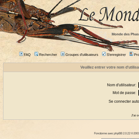
Monde des Phas
FAQ
Rechercher
Groupes d'utilisateurs
S'enregistrer
Prof
Veuillez entrer votre nom d'utili
Nom d'utilisateur:
Mot de passe:
Se connecter aut
J'ai 
Fonctionne avec
phpBB
2.0.22 © 2001