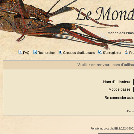
Monde des Phas
FAQ
Rechercher
Groupes d'utilisateurs
S'enregistrer
Prof
Veuillez entrer votre nom d'utili
Nom d'utilisateur:
Mot de passe:
Se connecter aut
J'ai 
Fonctionne avec
phpBB
2.0.22 © 2001