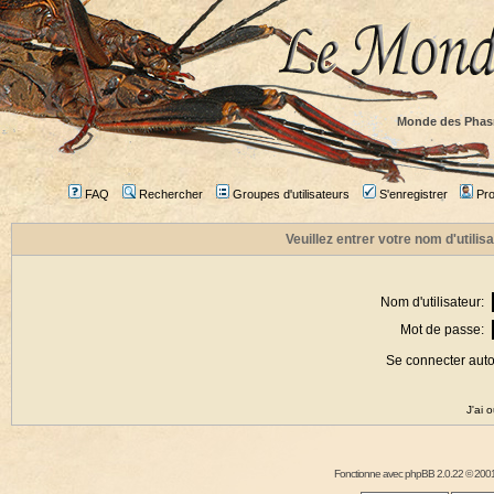
Monde des Phas
FAQ
Rechercher
Groupes d'utilisateurs
S'enregistrer
Prof
Veuillez entrer votre nom d'utili
Nom d'utilisateur:
Mot de passe:
Se connecter aut
J'ai 
Fonctionne avec
phpBB
2.0.22 © 2001