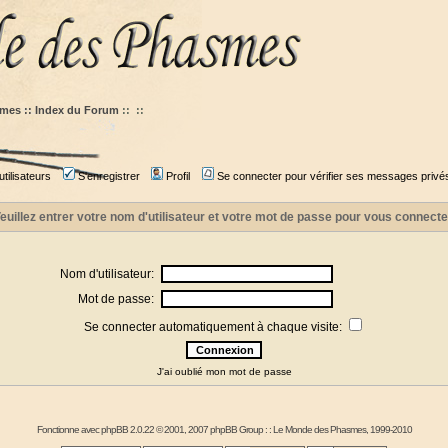
mes :: Index du Forum
::
::
tilisateurs
S'enregistrer
Profil
Se connecter pour vérifier ses messages privé
euillez entrer votre nom d'utilisateur et votre mot de passe pour vous connecte
Nom d'utilisateur:
Mot de passe:
Se connecter automatiquement à chaque visite:
J'ai oublié mon mot de passe
Fonctionne avec
phpBB
2.0.22 © 2001, 2007 phpBB Group : :
Le Monde des Phasmes
, 1999-2010