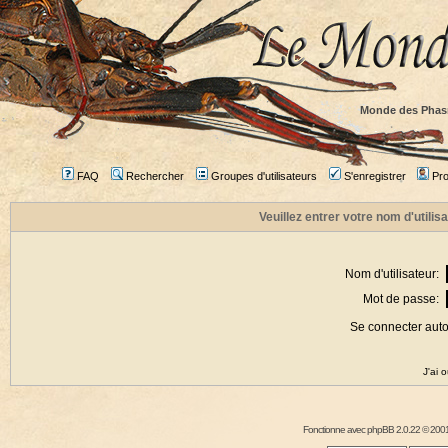
Monde des Phas
FAQ
Rechercher
Groupes d'utilisateurs
S'enregistrer
Prof
Veuillez entrer votre nom d'utili
Nom d'utilisateur:
Mot de passe:
Se connecter aut
J'ai 
Fonctionne avec
phpBB
2.0.22 © 2001