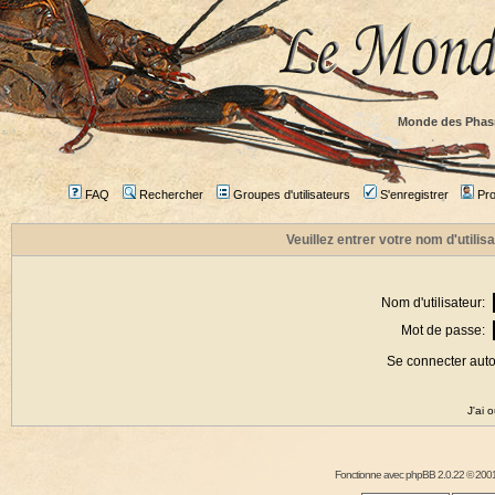
Monde des Phas
FAQ
Rechercher
Groupes d'utilisateurs
S'enregistrer
Prof
Veuillez entrer votre nom d'utili
Nom d'utilisateur:
Mot de passe:
Se connecter aut
J'ai 
Fonctionne avec
phpBB
2.0.22 © 2001