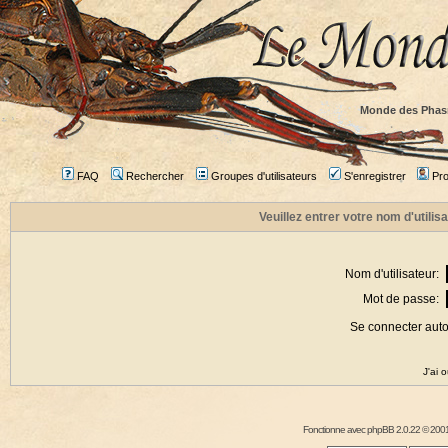
Monde des Phas
FAQ
Rechercher
Groupes d'utilisateurs
S'enregistrer
Prof
Veuillez entrer votre nom d'utili
Nom d'utilisateur:
Mot de passe:
Se connecter aut
J'ai 
Fonctionne avec
phpBB
2.0.22 © 2001