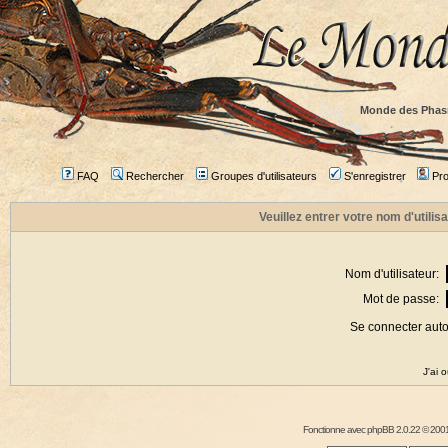
Monde des Phas
FAQ
Rechercher
Groupes d'utilisateurs
S'enregistrer
Prof
Veuillez entrer votre nom d'utili
Nom d'utilisateur:
Mot de passe:
Se connecter aut
J'ai 
Fonctionne avec
phpBB
2.0.22 © 2001