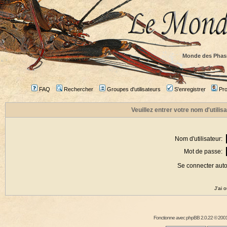
Monde des Phas
FAQ
Rechercher
Groupes d'utilisateurs
S'enregistrer
Prof
Veuillez entrer votre nom d'utili
Nom d'utilisateur:
Mot de passe:
Se connecter aut
J'ai 
Fonctionne avec
phpBB
2.0.22 © 2001