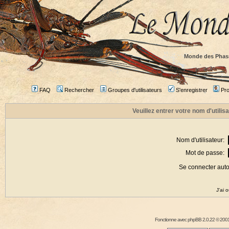
Monde des Phas
FAQ
Rechercher
Groupes d'utilisateurs
S'enregistrer
Prof
Veuillez entrer votre nom d'utili
Nom d'utilisateur:
Mot de passe:
Se connecter aut
J'ai 
Fonctionne avec
phpBB
2.0.22 © 2001