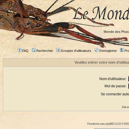
Monde des Phas
FAQ
Rechercher
Groupes d'utilisateurs
S'enregistrer
Prof
Veuillez entrer votre nom d'utili
Nom d'utilisateur:
Mot de passe:
Se connecter aut
J'ai 
Fonctionne avec
phpBB
2.0.22 © 2001