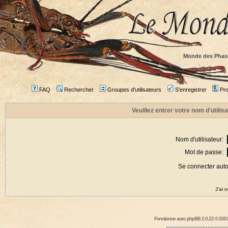
Monde des Phas
FAQ
Rechercher
Groupes d'utilisateurs
S'enregistrer
Prof
Veuillez entrer votre nom d'utili
Nom d'utilisateur:
Mot de passe:
Se connecter aut
J'ai 
Fonctionne avec
phpBB
2.0.22 © 2001