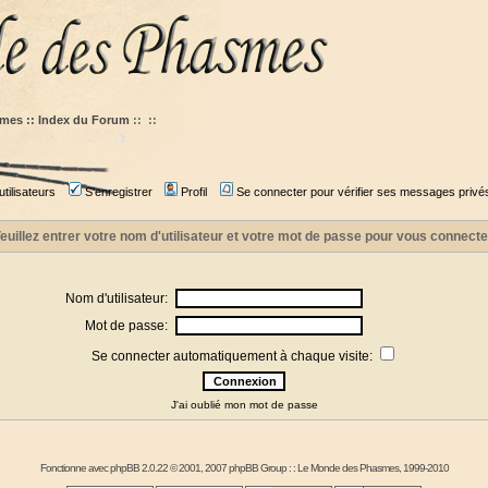
mes :: Index du Forum
::
::
tilisateurs
S'enregistrer
Profil
Se connecter pour vérifier ses messages privé
euillez entrer votre nom d'utilisateur et votre mot de passe pour vous connecte
Nom d'utilisateur:
Mot de passe:
Se connecter automatiquement à chaque visite:
J'ai oublié mon mot de passe
Fonctionne avec
phpBB
2.0.22 © 2001, 2007 phpBB Group : :
Le Monde des Phasmes
, 1999-2010