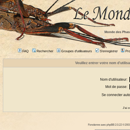
Monde des Phas
FAQ
Rechercher
Groupes d'utilisateurs
S'enregistrer
Prof
Veuillez entrer votre nom d'utili
Nom d'utilisateur:
Mot de passe:
Se connecter aut
J'ai 
Fonctionne avec
phpBB
2.0.22 © 2001