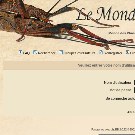
Monde des Phas
FAQ
Rechercher
Groupes d'utilisateurs
S'enregistrer
Prof
Veuillez entrer votre nom d'utili
Nom d'utilisateur:
Mot de passe:
Se connecter aut
J'ai 
Fonctionne avec
phpBB
2.0.22 © 2001