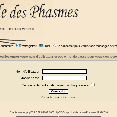
mes :: Index du Forum
::
::
tilisateurs
S'enregistrer
Profil
Se connecter pour vérifier ses messages privé
euillez entrer votre nom d'utilisateur et votre mot de passe pour vous connecte
Nom d'utilisateur:
Mot de passe:
Se connecter automatiquement à chaque visite:
J'ai oublié mon mot de passe
Fonctionne avec
phpBB
2.0.22 © 2001, 2007 phpBB Group : :
Le Monde des Phasmes
, 1999-2010