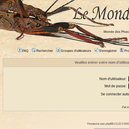
Monde des Phas
FAQ
Rechercher
Groupes d'utilisateurs
S'enregistrer
Prof
Veuillez entrer votre nom d'utili
Nom d'utilisateur:
Mot de passe:
Se connecter aut
J'ai 
Fonctionne avec
phpBB
2.0.22 © 2001