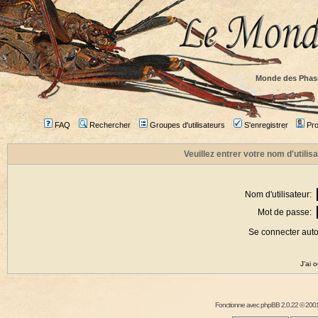
Monde des Phas
FAQ
Rechercher
Groupes d'utilisateurs
S'enregistrer
Prof
Veuillez entrer votre nom d'utili
Nom d'utilisateur:
Mot de passe:
Se connecter aut
J'ai 
Fonctionne avec
phpBB
2.0.22 © 2001