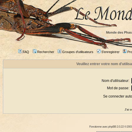
Monde des Phas
FAQ
Rechercher
Groupes d'utilisateurs
S'enregistrer
Prof
Veuillez entrer votre nom d'utili
Nom d'utilisateur:
Mot de passe:
Se connecter aut
J'ai 
Fonctionne avec
phpBB
2.0.22 © 2001