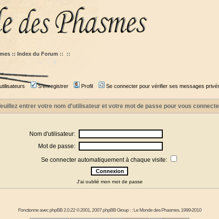
mes :: Index du Forum
::
::
tilisateurs
S'enregistrer
Profil
Se connecter pour vérifier ses messages privé
euillez entrer votre nom d'utilisateur et votre mot de passe pour vous connecte
Nom d'utilisateur:
Mot de passe:
Se connecter automatiquement à chaque visite:
J'ai oublié mon mot de passe
Fonctionne avec
phpBB
2.0.22 © 2001, 2007 phpBB Group : :
Le Monde des Phasmes
, 1999-2010