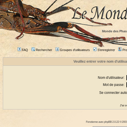
Monde des Phas
FAQ
Rechercher
Groupes d'utilisateurs
S'enregistrer
Prof
Veuillez entrer votre nom d'utili
Nom d'utilisateur:
Mot de passe:
Se connecter aut
J'ai 
Fonctionne avec
phpBB
2.0.22 © 2001