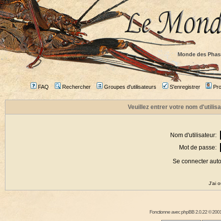
Monde des Phas
FAQ
Rechercher
Groupes d'utilisateurs
S'enregistrer
Prof
Veuillez entrer votre nom d'utili
Nom d'utilisateur:
Mot de passe:
Se connecter aut
J'ai 
Fonctionne avec
phpBB
2.0.22 © 2001