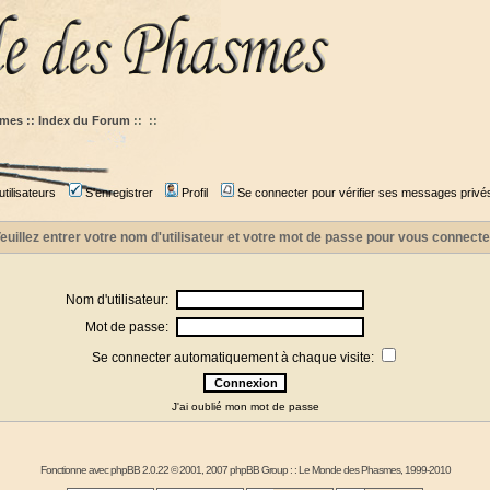
mes :: Index du Forum
::
::
tilisateurs
S'enregistrer
Profil
Se connecter pour vérifier ses messages privé
euillez entrer votre nom d'utilisateur et votre mot de passe pour vous connecte
Nom d'utilisateur:
Mot de passe:
Se connecter automatiquement à chaque visite:
J'ai oublié mon mot de passe
Fonctionne avec
phpBB
2.0.22 © 2001, 2007 phpBB Group : :
Le Monde des Phasmes
, 1999-2010