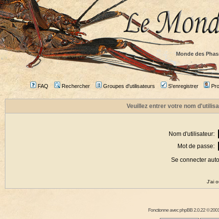
Monde des Phas
FAQ
Rechercher
Groupes d'utilisateurs
S'enregistrer
Prof
Veuillez entrer votre nom d'utili
Nom d'utilisateur:
Mot de passe:
Se connecter aut
J'ai 
Fonctionne avec
phpBB
2.0.22 © 2001