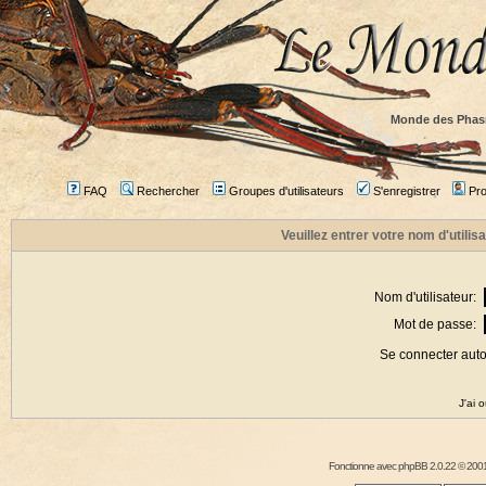
Monde des Phas
FAQ
Rechercher
Groupes d'utilisateurs
S'enregistrer
Prof
Veuillez entrer votre nom d'utili
Nom d'utilisateur:
Mot de passe:
Se connecter aut
J'ai 
Fonctionne avec
phpBB
2.0.22 © 2001