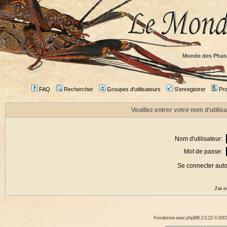
Monde des Phas
FAQ
Rechercher
Groupes d'utilisateurs
S'enregistrer
Prof
Veuillez entrer votre nom d'utili
Nom d'utilisateur:
Mot de passe:
Se connecter aut
J'ai 
Fonctionne avec
phpBB
2.0.22 © 2001