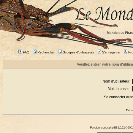
Monde des Phas
FAQ
Rechercher
Groupes d'utilisateurs
S'enregistrer
Prof
Veuillez entrer votre nom d'utili
Nom d'utilisateur:
Mot de passe:
Se connecter aut
J'ai 
Fonctionne avec
phpBB
2.0.22 © 2001