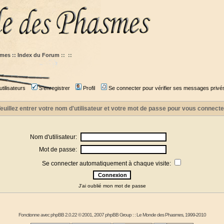
mes :: Index du Forum
::
::
tilisateurs
S'enregistrer
Profil
Se connecter pour vérifier ses messages privé
euillez entrer votre nom d'utilisateur et votre mot de passe pour vous connecte
Nom d'utilisateur:
Mot de passe:
Se connecter automatiquement à chaque visite:
J'ai oublié mon mot de passe
Fonctionne avec
phpBB
2.0.22 © 2001, 2007 phpBB Group : :
Le Monde des Phasmes
, 1999-2010