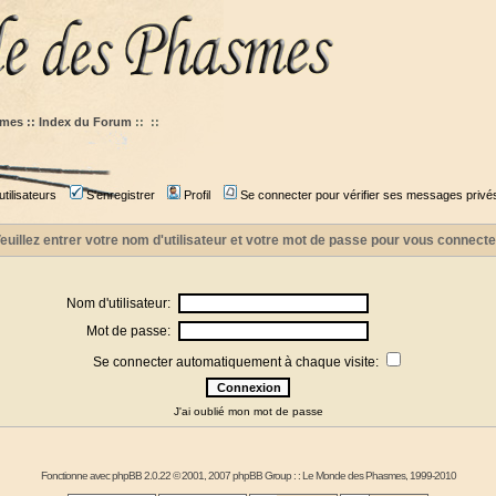
mes :: Index du Forum
::
::
tilisateurs
S'enregistrer
Profil
Se connecter pour vérifier ses messages privé
euillez entrer votre nom d'utilisateur et votre mot de passe pour vous connecte
Nom d'utilisateur:
Mot de passe:
Se connecter automatiquement à chaque visite:
J'ai oublié mon mot de passe
Fonctionne avec
phpBB
2.0.22 © 2001, 2007 phpBB Group : :
Le Monde des Phasmes
, 1999-2010