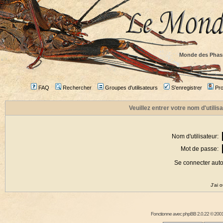
Monde des Phas
FAQ
Rechercher
Groupes d'utilisateurs
S'enregistrer
Prof
Veuillez entrer votre nom d'utili
Nom d'utilisateur:
Mot de passe:
Se connecter aut
J'ai 
Fonctionne avec
phpBB
2.0.22 © 2001