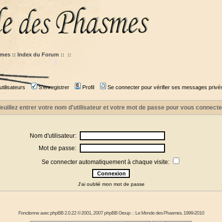
mes :: Index du Forum
::
::
tilisateurs
S'enregistrer
Profil
Se connecter pour vérifier ses messages privé
euillez entrer votre nom d'utilisateur et votre mot de passe pour vous connecte
Nom d'utilisateur:
Mot de passe:
Se connecter automatiquement à chaque visite:
J'ai oublié mon mot de passe
Fonctionne avec
phpBB
2.0.22 © 2001, 2007 phpBB Group : :
Le Monde des Phasmes
, 1999-2010