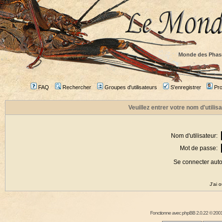
Monde des Phas
FAQ
Rechercher
Groupes d'utilisateurs
S'enregistrer
Prof
Veuillez entrer votre nom d'utili
Nom d'utilisateur:
Mot de passe:
Se connecter aut
J'ai 
Fonctionne avec
phpBB
2.0.22 © 2001