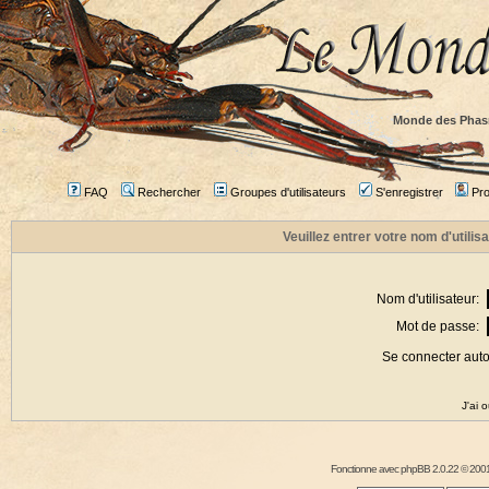
Monde des Phas
FAQ
Rechercher
Groupes d'utilisateurs
S'enregistrer
Prof
Veuillez entrer votre nom d'utili
Nom d'utilisateur:
Mot de passe:
Se connecter aut
J'ai 
Fonctionne avec
phpBB
2.0.22 © 2001