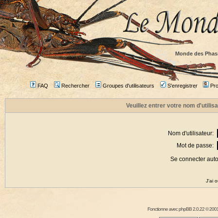
Monde des Phas
FAQ
Rechercher
Groupes d'utilisateurs
S'enregistrer
Prof
Veuillez entrer votre nom d'utili
Nom d'utilisateur:
Mot de passe:
Se connecter aut
J'ai 
Fonctionne avec
phpBB
2.0.22 © 2001