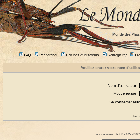
Monde des Phas
FAQ
Rechercher
Groupes d'utilisateurs
S'enregistrer
Prof
Veuillez entrer votre nom d'utili
Nom d'utilisateur:
Mot de passe:
Se connecter aut
J'ai 
Fonctionne avec
phpBB
2.0.22 © 2001